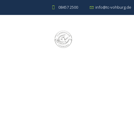
08457 2500
info@tc-vohburg.de