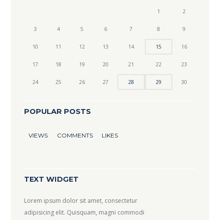
1
2
3
4
5
6
7
8
9
10
11
12
13
14
15
16
17
18
19
20
21
22
23
24
25
26
27
28
29
30
POPULAR POSTS
VIEWS
COMMENTS
LIKES
TEXT WIDGET
Lorem ipsum dolor sit amet, consectetur
adipisicing elit. Quisquam, magni commodi