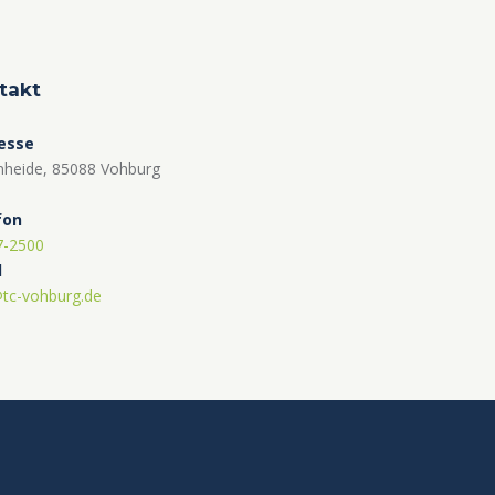
takt
esse
nheide, 85088 Vohburg
fon
7-2500
l
tc-vohburg.de