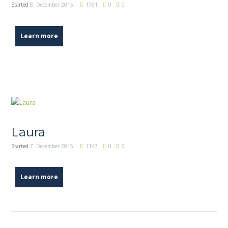
Started
8. December 2015
1761
0
0
Learn more
Laura
Started
7. December 2015
1147
0
0
Learn more