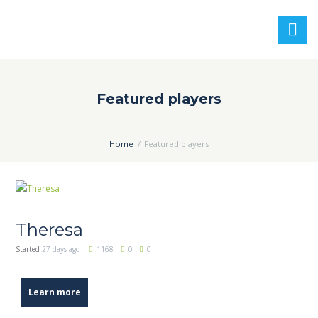
Featured players
Home
Featured players
Theresa
Started
27 days ago
1168
0
0
Learn more