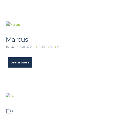
Marcus
Started
14. April 2024
1165
0
0
Learn more
Evi