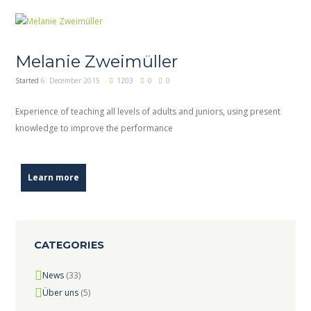
Melanie Zweimüller
Started
6. December 2015
1203
0
0
Experience of teaching all levels of adults and juniors, using present
knowledge to improve the performance
Learn more
CATEGORIES
News
(33)
Über uns
(5)