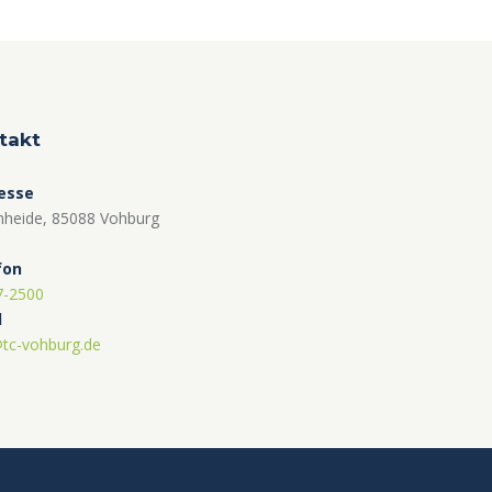
takt
esse
nheide, 85088 Vohburg
fon
7-2500
l
tc-vohburg.de