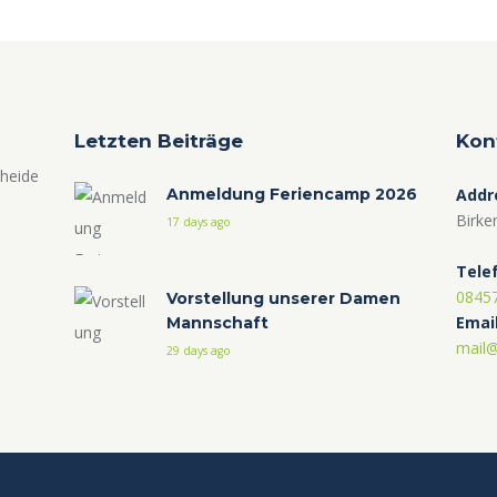
Letzten Beiträge
Kon
nheide
Anmeldung Feriencamp 2026
Addr
Birke
17 days ago
Tele
0845
Vorstellung unserer Damen
Emai
Mannschaft
mail@
29 days ago